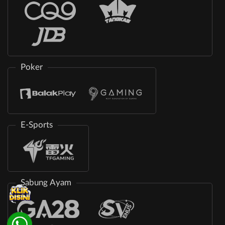
Poker
E-Sports
Sabung Ayam