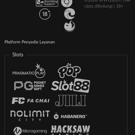
©2026 WWGSLOT. Hak
cipta dilindungi | 18+
Platform Penyedia Layanan
Slots