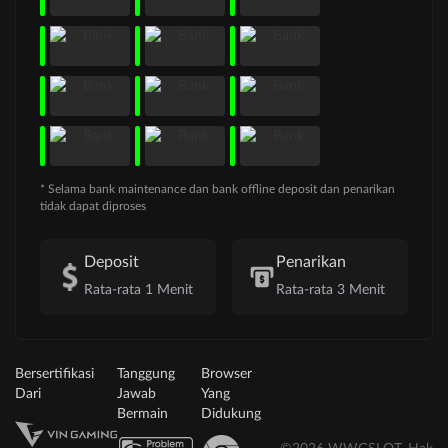
* Selama bank maintenance dan bank offline deposit dan penarikan
tidak dapat diproses
Deposit
Penarikan
Rata-rata 1 Menit
Rata-rata 3 Menit
Bersertifikasi
Tanggung
Browser
Dari
Jawab
Yang
Bermain
Didukung