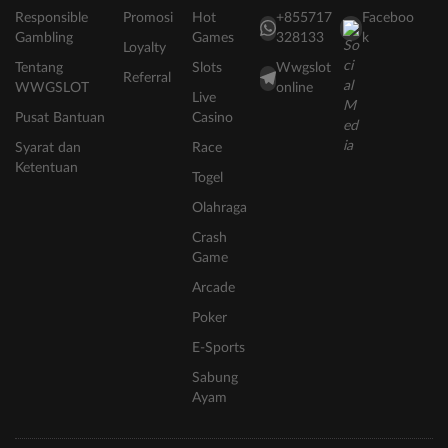
Responsible
Promosi
Hot
+855717
Faceboo
Gambling
Games
328133
k
Loyalty
Tentang
Slots
Wwgslot
Referral
WWGSLOT
online
Live
Pusat Bantuan
Casino
Syarat dan
Race
Ketentuan
Togel
Olahraga
Crash
Game
Arcade
Poker
E-Sports
Sabung
Ayam