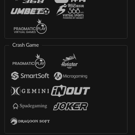
Crash Game