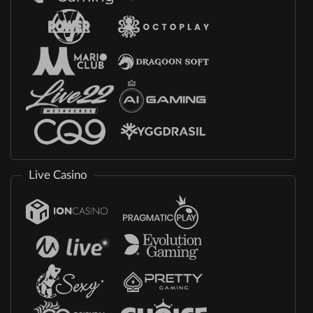
Live Casino