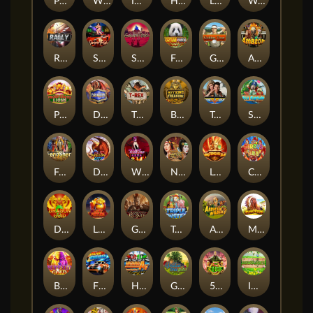
Peace&Long Life
Wild Chuco
ICELAND
Happy Prosperous
Laura
Water Margin
Rally
Striper Night
Sahara Gold
Fortune Panda
Golden Tour
Amazon
Prosperous Lions
Dragon
T-REX
Boy King
Top Gun
Sea Captain
Feng Shen
Dragon City
Wild Fox
NvXia
LongTengHuXiao2
Circus
Dragon Gold
Lucky Fortune
Glorious Rome
Triple Twister
African Wildlife
Magic Totem
Buffalo Gold
Fire of Route 66
Highway King
GoldenTree
5 Kings
Irish Luck