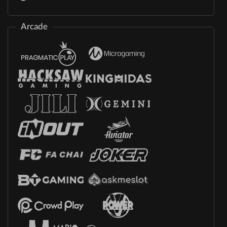
Arcade