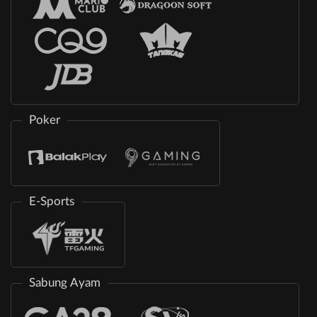
Poker
E-Sports
Sabung Ayam