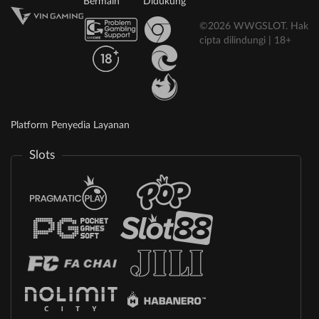
Bermain
Didukung
©2026 WWGSLOT. Hak
cipta dilindungi | 18+
Platform Penyedia Layanan
Slots