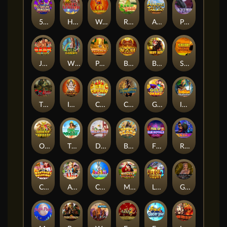
5 Fortune Dragon
Happy Lantern
Wealth
Robin Hood
Amazing Thailand
Panther Moon
JAPAN
Wild Elements
Pay Dirt
Big Prosperity
Best Bet
SAFARI Heat
Three Kingdoms
India
Crown Of Fire
Captain
Gold Bonanza
Indihn Dkehming
Orient
Thai
Dollar Eagle
Bonus Bears
Fire of Rue Royale
Runaway
Crazy Restaurant
Alice
Caster Surprise
Mystery Of The Orient
Life of luxury II
Glamourous World