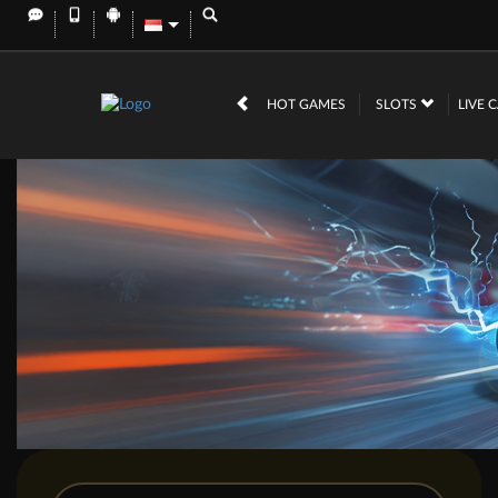
HOT GAMES
SLOTS
LIVE 