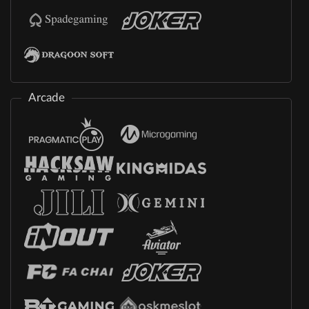
Arcade