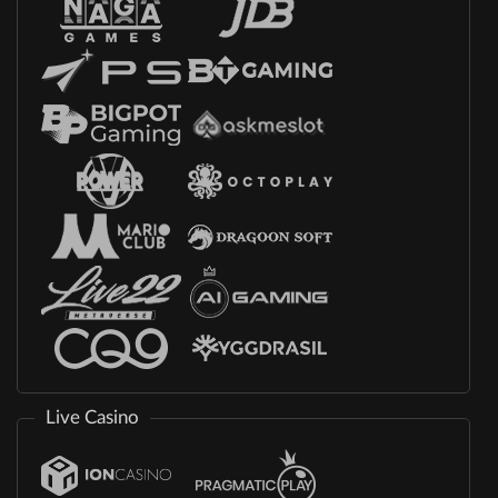
Live Casino