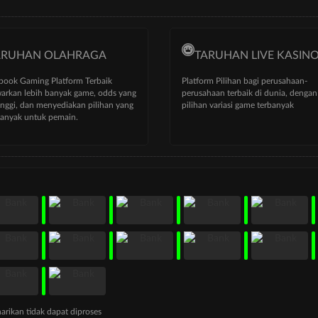
ARUHAN OLAHRAGA
TARUHAN LIVE KASIN
book Gaming Platform Terbaik
Platform Pilihan bagi perusahaan-
rkan lebih banyak game, odds yang
perusahaan terbaik di dunia, dengan
tinggi, dan menyediakan pilihan yang
pilihan variasi game terbanyak
banyak untuk pemain.
arikan tidak dapat diproses