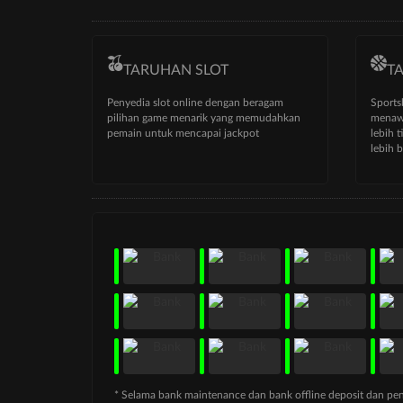
TARUHAN SLOT
T
Penyedia slot online dengan beragam
Sports
pilihan game menarik yang memudahkan
menawa
pemain untuk mencapai jackpot
lebih 
lebih 
* Selama bank maintenance dan bank offline deposit dan pen