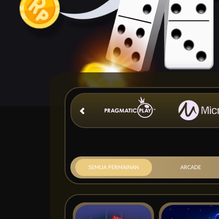
SEMUA PERMAINAN
ARCADE