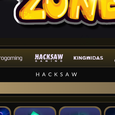
HACKSAW