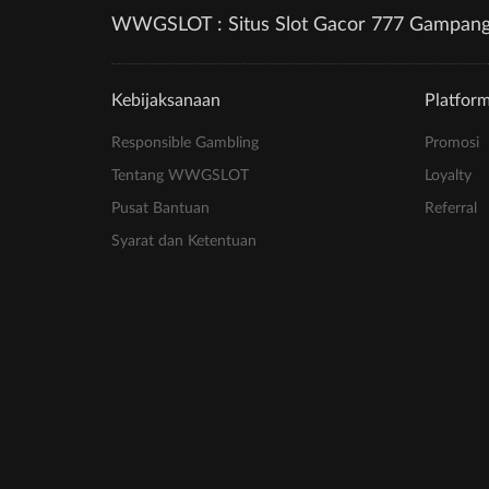
WWGSLOT : Situs Slot Gacor 777 Gampang
Kebijaksanaan
Platfor
Responsible Gambling
Promosi
Tentang WWGSLOT
Loyalty
Pusat Bantuan
Referral
Syarat dan Ketentuan