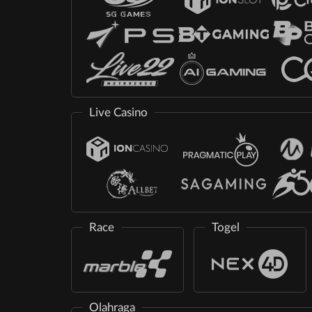
Live Casino
Race
Togel
Olahraga