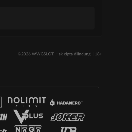
©2026 WWGSLOT. Hak cipta dilindungi | 18+