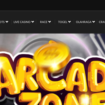
OTS
LIVE CASINO
RACE
TOGEL
OLAHRAGA
CRA